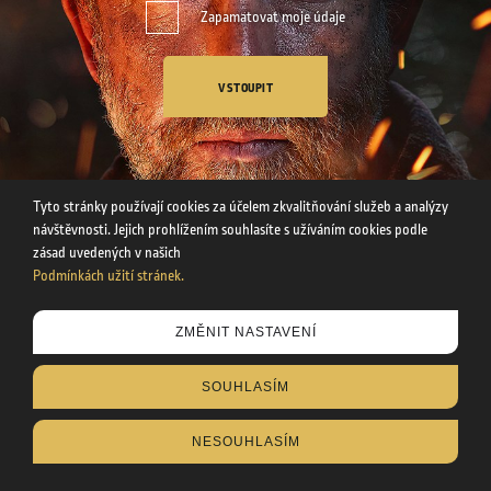
Zapamatovat moje údaje
VSTOUPIT
Tyto stránky používají cookies za účelem zkvalitňování služeb a analýzy
návštěvnosti. Jejich prohlížením souhlasíte s užíváním cookies podle
zásad uvedených v našich
Podmínkách užití stránek.
Tyto stránky používají cookies za účelem zkvalitňování služeb a
ZMĚNIT NASTAVENÍ
analýzy návštěvnosti. Uvedením svého věku souhlasíte s
užíváním cookies podle zásad uvedených v našich
SOUHLASÍM
Podmínkách užití stránek
.
NESOUHLASÍM