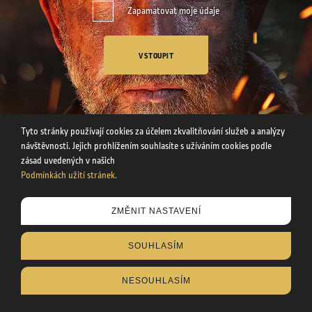
Zapamatovat moje údaje
VSTOUPIT
Tyto stránky používají cookies za účelem zkvalitňování služeb a analýzy
návštěvnosti. Jejich prohlížením souhlasíte s užíváním cookies podle
zásad uvedených v našich
Podmínkách užití stránek.
Tyto stránky používají cookies za účelem zkvalitňování služeb a
ZMĚNIT NASTAVENÍ
analýzy návštěvnosti. Uvedením svého věku souhlasíte s
užíváním cookies podle zásad uvedených v našich
SOUHLASÍM
Podmínkách užití stránek
.
NESOUHLASÍM