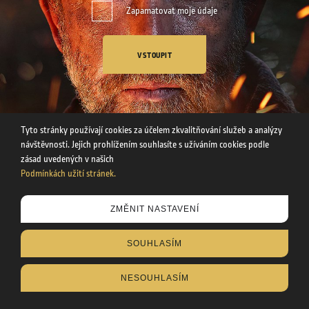
Zapamatovat moje údaje
VSTOUPIT
Tyto stránky používají cookies za účelem zkvalitňování služeb a analýzy
návštěvnosti. Jejich prohlížením souhlasíte s užíváním cookies podle
zásad uvedených v našich
Podmínkách užití stránek.
Tyto stránky používají cookies za účelem zkvalitňování služeb a
ZMĚNIT NASTAVENÍ
analýzy návštěvnosti. Uvedením svého věku souhlasíte s
užíváním cookies podle zásad uvedených v našich
SOUHLASÍM
Podmínkách užití stránek
.
NESOUHLASÍM