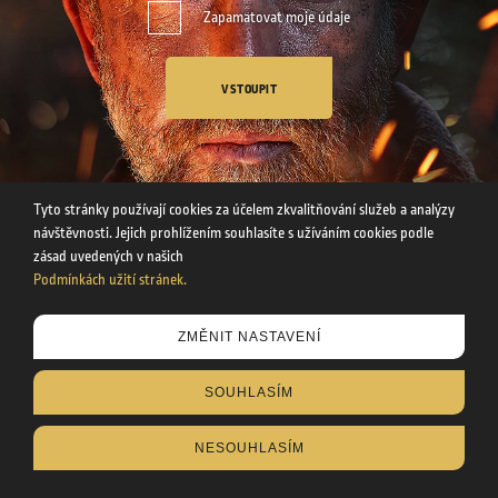
Zapamatovat moje údaje
VSTOUPIT
Tyto stránky používají cookies za účelem zkvalitňování služeb a analýzy
návštěvnosti. Jejich prohlížením souhlasíte s užíváním cookies podle
zásad uvedených v našich
Podmínkách užití stránek.
Tyto stránky používají cookies za účelem zkvalitňování služeb a
ZMĚNIT NASTAVENÍ
analýzy návštěvnosti. Uvedením svého věku souhlasíte s
užíváním cookies podle zásad uvedených v našich
SOUHLASÍM
Podmínkách užití stránek
.
NESOUHLASÍM