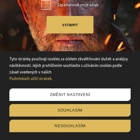
Zapamatovat moje údaje
VSTOUPIT
Tyto stránky používají cookies za účelem zkvalitňování služeb a analýzy
návštěvnosti. Jejich prohlížením souhlasíte s užíváním cookies podle
zásad uvedených v našich
Podmínkách užití stránek.
Tyto stránky používají cookies za účelem zkvalitňování služeb a
ZMĚNIT NASTAVENÍ
analýzy návštěvnosti. Uvedením svého věku souhlasíte s
užíváním cookies podle zásad uvedených v našich
SOUHLASÍM
Podmínkách užití stránek
.
NESOUHLASÍM