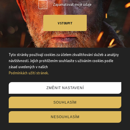
Zapamatovat moje údaje
VSTOUPIT
Tyto stránky používají cookies za účelem zkvalitňování služeb a analýzy
návštěvnosti. Jejich prohlížením souhlasíte s užíváním cookies podle
zásad uvedených v našich
Podmínkách užití stránek.
Tyto stránky používají cookies za účelem zkvalitňování služeb a
ZMĚNIT NASTAVENÍ
analýzy návštěvnosti. Uvedením svého věku souhlasíte s
užíváním cookies podle zásad uvedených v našich
SOUHLASÍM
Podmínkách užití stránek
.
NESOUHLASÍM