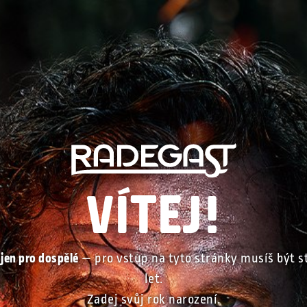
VÍTEJ!
 jen pro dospělé
— pro vstup na tyto stránky musíš být st
let.
Zadej svůj rok narození.