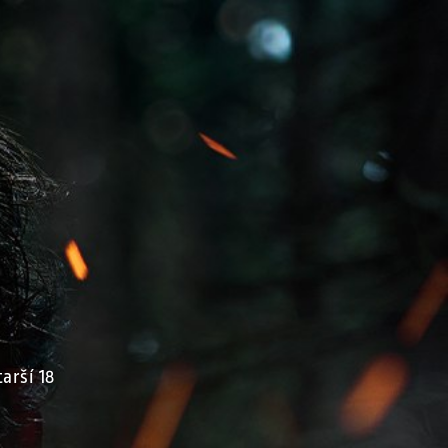
arší 18