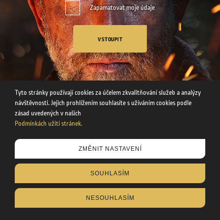
Zapamatovat moje údaje
VSTOUPIT
Tyto stránky používají cookies za účelem zkvalitňování služeb a analýzy
návštěvnosti. Jejich prohlížením souhlasíte s užíváním cookies podle
zásad uvedených v našich
Podmínkách užití stránek.
Tyto stránky používají cookies za účelem zkvalitňování služeb a
ZMĚNIT NASTAVENÍ
analýzy návštěvnosti. Uvedením svého věku souhlasíte s
užíváním cookies podle zásad uvedených v našich
SOUHLASÍM
Podmínkách užití stránek
.
NESOUHLASÍM