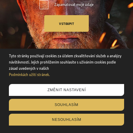
Zapamatovat moje údaje
VSTOUPIT
Tyto stránky používají cookies za účelem zkvalitňování služeb a analýzy
návštěvnosti. Jejich prohlížením souhlasíte s užíváním cookies podle
zásad uvedených v našich
Podmínkách užití stránek.
Tyto stránky používají cookies za účelem zkvalitňování služeb a
ZMĚNIT NASTAVENÍ
analýzy návštěvnosti. Uvedením svého věku souhlasíte s
užíváním cookies podle zásad uvedených v našich
SOUHLASÍM
Podmínkách užití stránek
.
NESOUHLASÍM