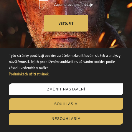
Zapamatovat moje údaje
VSTOUPIT
Tyto stránky používají cookies za účelem zkvalitňování služeb a analýzy
návštěvnosti. Jejich prohlížením souhlasíte s užíváním cookies podle
zásad uvedených v našich
Podmínkách užití stránek.
Tyto stránky používají cookies za účelem zkvalitňování služeb a
ZMĚNIT NASTAVENÍ
analýzy návštěvnosti. Uvedením svého věku souhlasíte s
užíváním cookies podle zásad uvedených v našich
SOUHLASÍM
Podmínkách užití stránek
.
NESOUHLASÍM