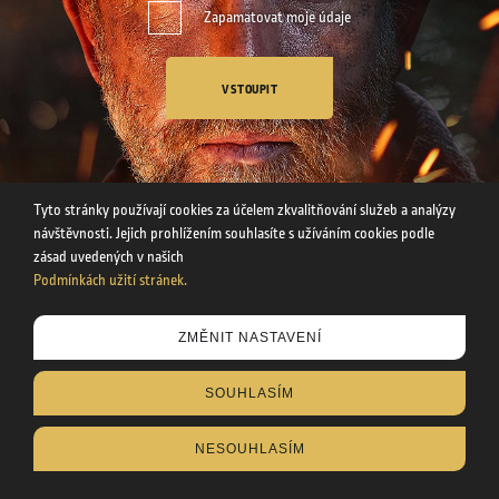
Zapamatovat moje údaje
VSTOUPIT
Tyto stránky používají cookies za účelem zkvalitňování služeb a analýzy
návštěvnosti. Jejich prohlížením souhlasíte s užíváním cookies podle
zásad uvedených v našich
Podmínkách užití stránek.
Tyto stránky používají cookies za účelem zkvalitňování služeb a
ZMĚNIT NASTAVENÍ
analýzy návštěvnosti. Uvedením svého věku souhlasíte s
užíváním cookies podle zásad uvedených v našich
SOUHLASÍM
Podmínkách užití stránek
.
NESOUHLASÍM